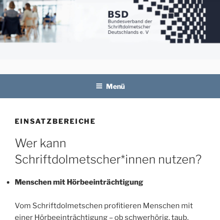
Zum
Inhalt
springen
BSD
Bundesverband der Schriftdolmetscher
Deutschlands e. V.
Menü
EINSATZBEREICHE
Wer kann
Schriftdolmetscher*innen nutzen?
Menschen mit Hörbeeinträchtigung
Vom Schriftdolmetschen profitieren Menschen mit
einer Hörbeeinträchtigung – ob schwerhörig, taub,