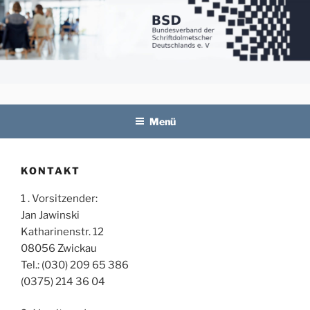
Zum
Inhalt
springen
BSD
Bundesverband der Schriftdolmetscher
Deutschlands e. V.
Menü
KONTAKT
1 . Vorsitzender:
Jan Jawinski
Katharinenstr. 12
08056 Zwickau
Tel.: (030) 209 65 386
(0375) 214 36 04