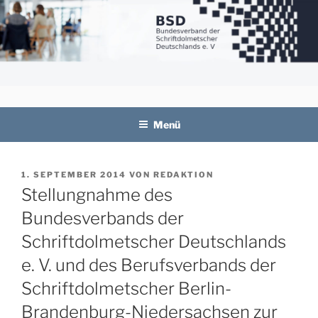
Zum
Inhalt
springen
BSD
Bundesverband der Schriftdolmetscher
Deutschlands e. V.
Menü
VERÖFFENTLICHT
1. SEPTEMBER 2014
VON
REDAKTION
AM
Stellungnahme des
Bundesverbands der
Schriftdolmetscher Deutschlands
e. V. und des Berufsverbands der
Schriftdolmetscher Berlin-
Brandenburg-Niedersachsen zur