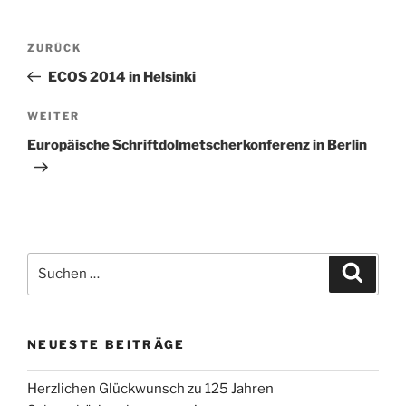
Beitragsnavigation
Vorheriger
ZURÜCK
Beitrag
ECOS 2014 in Helsinki
Nächster
WEITER
Beitrag
Europäische Schriftdolmetscherkonferenz in Berlin
Suchen
Suche
nach:
NEUESTE BEITRÄGE
Herzlichen Glückwunsch zu 125 Jahren