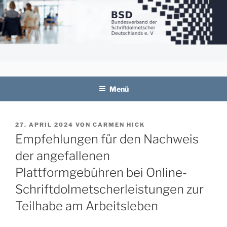
Zum
Inhalt
springen
BSD
Bundesverband der Schriftdolmetscher
Deutschlands e. V.
Menü
VERÖFFENTLICHT
27. APRIL 2024
VON
CARMEN HICK
AM
Empfehlungen für den Nachweis
der angefallenen
Plattformgebühren bei Online-
Schriftdolmetscherleistungen zur
Teilhabe am Arbeitsleben